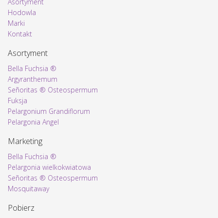
Asortyment
Voorpagina
Hodowla
Marki
Kontakt
Asortyment
Bella Fuchsia ®
Argyranthemum
Señoritas ® Osteospermum
Fuksja
Pelargonium Grandiflorum
Pelargonia Angel
Marketing
Bella Fuchsia ®
Pelargonia wielkokwiatowa
Señoritas ® Osteospermum
Mosquitaway
Pobierz