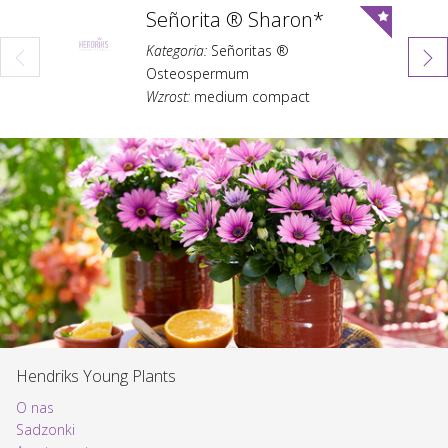
Señorita ® Sharon*
Kategoria:
Señoritas ®
Kategoria
Osteospermum
Wzrost:
m
Wzrost:
medium compact
Okres kwi
Okres kwitnienia:
średnio wczesne
Hendriks Young Plants
O nas
Sadzonki