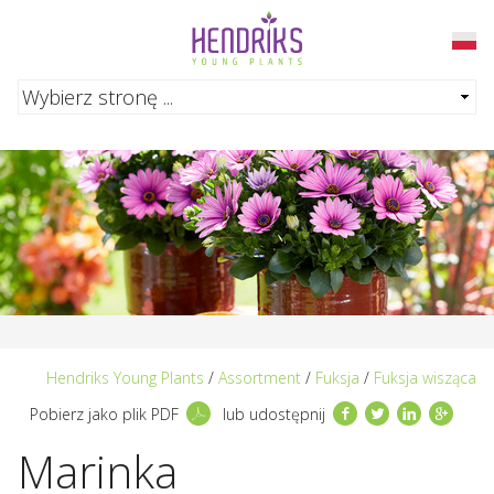
Przejdź do głównej treści
Hendriks Young Plants
/
Assortment
/
Fuksja
/
Fuksja wisząca
Facebook
Twitter
LinkedIn
Googl
Pobierz jako plik PDF
lub udostępnij
Marinka