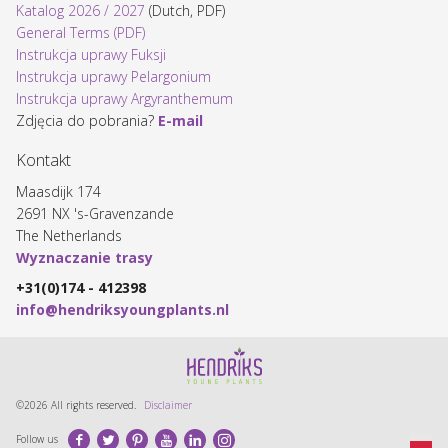
Katalog 2026 / 2027
(Dutch, PDF)
General Terms (PDF)
Instrukcja uprawy Fuksji
Instrukcja uprawy Pelargonium
Instrukcja uprawy Argyranthemum
Zdjęcia do pobrania?
E-mail
Kontakt
Maasdijk 174
2691 NX 's-Gravenzande
The Netherlands
Wyznaczanie trasy
+31(0)174 - 412398
info@hendriksyoungplants.nl
©2026 All rights reserved.
Disclaimer
Facebook
Twitter
Pinterest
Youtube
LinkedIn
Instagram
Follow us