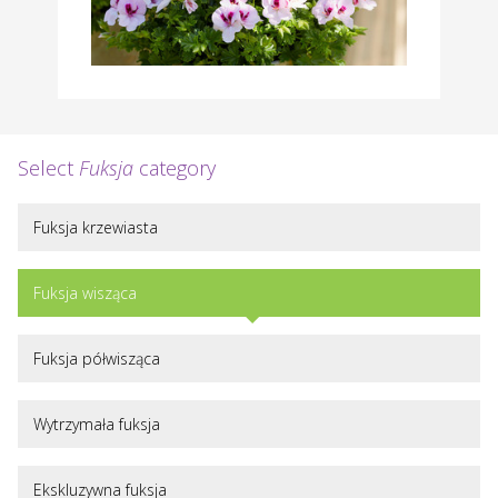
Select
Fuksja
category
Fuksja krzewiasta
Fuksja wisząca
Fuksja półwisząca
Wytrzymała fuksja
Ekskluzywna fuksja