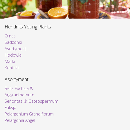
Hendriks Young Plants
O nas
Sadzonki
Asortyment
Voorpagina
Hodowla
Marki
Kontakt
Asortyment
Bella Fuchsia ®
Argyranthemum
Señoritas ® Osteospermum
Fuksja
Pelargonium Grandiflorum
Pelargonia Angel