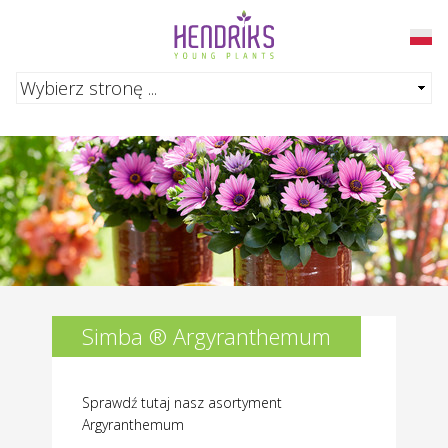
Przejdź do głównej treści
Simba ® Argyranthemum
Sprawdź tutaj nasz asortyment
Argyranthemum