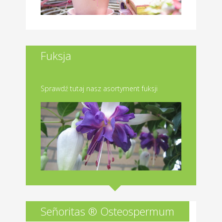
Fuksja
Sprawdź tutaj nasz asortyment fuksji
Señoritas ® Osteospermum