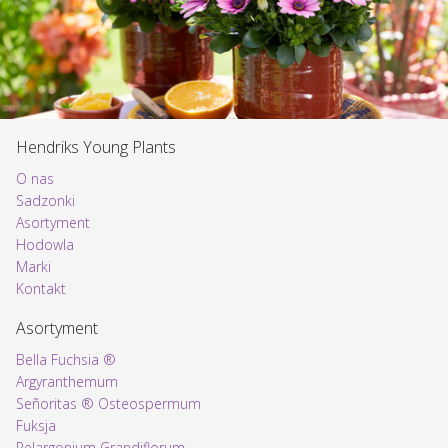
Hendriks Young Plants
O nas
Sadzonki
Asortyment
Voorpagina
Hodowla
Marki
Kontakt
Asortyment
Bella Fuchsia ®
Argyranthemum
Señoritas ® Osteospermum
Fuksja
Pelargonium Grandiflorum