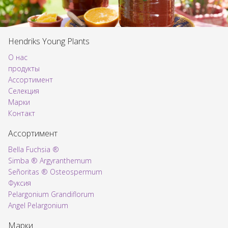
Hendriks Young Plants
О нас
продукты
Ассортимент
Voorpagina
Селекция
Марки
Контакт
Ассортимент
Bella Fuchsia ®
Simba ® Argyranthemum
Señoritas ® Osteospermum
Фуксия
Pelargonium Grandiflorum
Angel Pelargonium
Марки