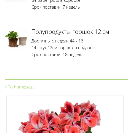
84 paper pots в коробке
растений
Срок поставки: 7 недель
и
требуют
лицензии.
Размножение
Полупродукты горшок 12 см
без
Доступны с недели 44 - 16
действительной
14 штук 12см горшок в поддоне
лицензии
Срок поставки: 18 недель
илидоговора
на
размножение
не
допускается.
«
To homepage