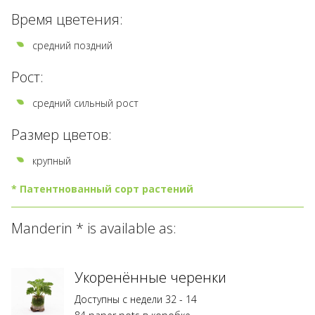
Время цветения:
средний поздний
Рост:
средний сильный рост
Размер цветов:
крупный
* Патентнованный сорт растений
Все
Manderin * is available as:
виды
помеченные
*
защищены
Укоренённые черенки
правами
Доступны с недели 32 - 14
селекционеров