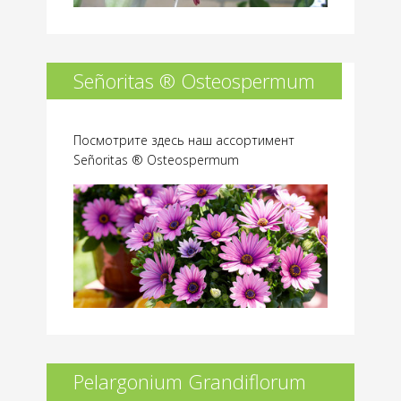
Señoritas ® Osteospermum
Посмотрите здесь наш ассортимент
Señoritas ® Osteospermum
Pelargonium Grandiflorum