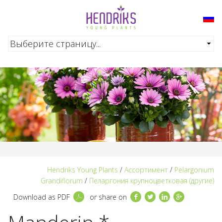
Перейти к основному содержанию
Hendriks Young Plants
/
Ассортимент
/
Pelargonium
Grandiflorum
/
Пеларгония крупноцветковая (другие)
Facebook
Twitter
LinkedIn
Google+
Download as PDF
or share on