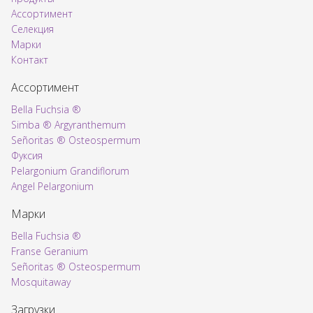
Ассортимент
Voorpagina
Селекция
Марки
Контакт
Ассортимент
Bella Fuchsia ®
Simba ® Argyranthemum
Señoritas ® Osteospermum
Фуксия
Pelargonium Grandiflorum
Angel Pelargonium
Марки
Bella Fuchsia ®
Franse Geranium
Señoritas ® Osteospermum
Mosquitaway
Загрузки