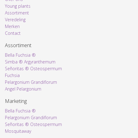
Young plants
Assortiment
Voorpagina
Veredeling
Merken
Contact
Assortiment
Bella Fuchsia ®
Simba ® Argyranthemum
Señoritas ® Osteospermum
Fuchsia
Pelargonium Grandiflorum
Angel Pelargonium
Marketing
Bella Fuchsia ®
Pelargonium Grandiflorum
Señoritas ® Osteospermum
Mosquitaway