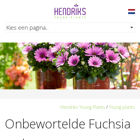
Overslaan en naar de inhoud gaan
Hendriks Young Plants
/
Young plants
Onbewortelde Fuchsia