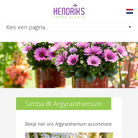
Overslaan en naar de inhoud gaan
Simba ® Argyranthemum
Bekijk hier ons Argyranthemum assortiment