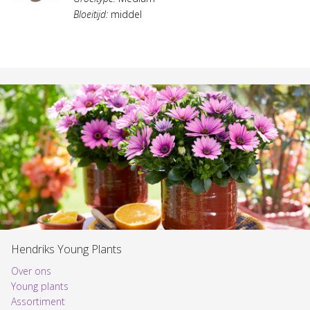
Bloeitijd:
middel
Hendriks Young Plants
Over ons
Young plants
Assortiment