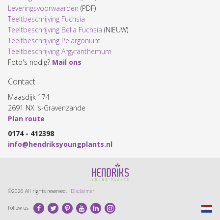
Leveringsvoorwaarden
(PDF)
Teeltbeschrijving Fuchsia
Teeltbeschrijving Bella Fuchsia
(NIEUW)
Teeltbeschrijving Pelargonium
Teeltbeschrijving Argyranthemum
Foto's nodig?
Mail ons
Contact
Maasdijk 174
2691 NX 's-Gravenzande
Plan route
0174 - 412398
info@hendriksyoungplants.nl
©2026 All rights reserved.
Disclaimer
Facebook
Twitter
Pinterest
Youtube
LinkedIn
Instagram
Follow us