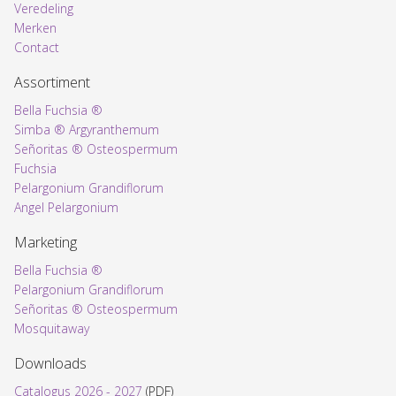
Voorpagina
Veredeling
Merken
Contact
Assortiment
Bella Fuchsia ®
Simba ® Argyranthemum
Señoritas ® Osteospermum
Fuchsia
Pelargonium Grandiflorum
Angel Pelargonium
Marketing
Bella Fuchsia ®
Pelargonium Grandiflorum
Señoritas ® Osteospermum
Mosquitaway
Downloads
Catalogus 2026 - 2027
(PDF)