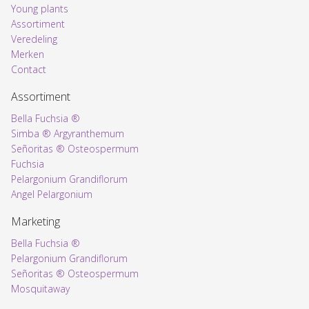
Young plants
Assortiment
Voorpagina
Veredeling
Merken
Contact
Assortiment
Bella Fuchsia ®
Simba ® Argyranthemum
Señoritas ® Osteospermum
Fuchsia
Pelargonium Grandiflorum
Angel Pelargonium
Marketing
Bella Fuchsia ®
Pelargonium Grandiflorum
Señoritas ® Osteospermum
Mosquitaway