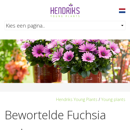
Overslaan en naar de inhoud gaan
Hendriks Young Plants
/
Young plants
Bewortelde Fuchsia