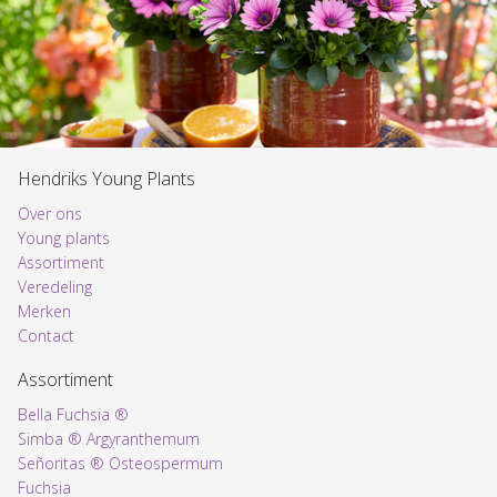
Hendriks Young Plants
Over ons
Young plants
Assortiment
Voorpagina
Veredeling
Merken
Contact
Assortiment
Bella Fuchsia ®
Simba ® Argyranthemum
Señoritas ® Osteospermum
Fuchsia