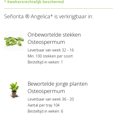
* Kwekersrechtelijk beschermd
Alle
Señorita ® Angelica* is verkrijgbaar in:
soorten
gemarkeerd
met
*
Onbewortelde stekken
zijn
Osteospermum
kwekersrechtelijk
Leverbaar van week 32 - 16
beschermd
Min. 100 stekken per soort
en
Besteltijd in weken: 1
licentieplichtig.
Vermeerdering
zonder
geldige
Bewortelde jonge planten
licentie-
Osteospermum
of
vermeerderingsovereenkomst
Leverbaar van week 36 - 20
is
Aantal per tray 104
niet
Besteltijd in weken: 6
toegestaan.