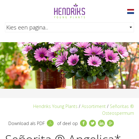
Overslaan en naar de inhoud gaan
Hendriks Young Plants
/
Assortiment
/
Señoritas ®
Osteospermum
Facebook
Twitter
LinkedIn
Google+
Download als PDF
of deel op