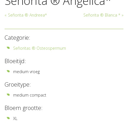
Señorita ® Angelica*
«
Señorita ® Andreea*
Señorita ® Blanca *
»
Categorie:
Señoritas ® Osteospermum
Bloeitijd:
medium vroeg
Groeitype:
medium compact
Bloem grootte:
XL