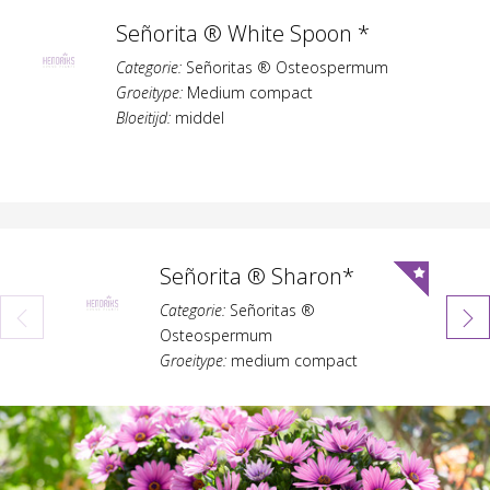
Señorita ® White Spoon *
Categorie:
Señoritas ® Osteospermum
Groeitype:
Medium compact
Bloeitijd:
middel
Señorita ® Sharon*
Categorie:
Señoritas ®
Osteospermum
Groeitype:
medium compact
Bloeitijd:
medium vroeg