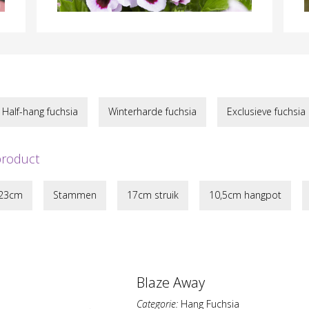
Half-hang fuchsia
Winterharde fuchsia
Exclusieve fuchsia
product
 23cm
Stammen
17cm struik
10,5cm hangpot
Blaze Away
Categorie:
Hang Fuchsia