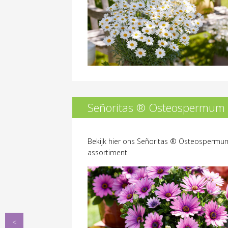
Señoritas ® Osteospermum
Bekijk hier ons Señoritas ® Osteospermu
assortiment