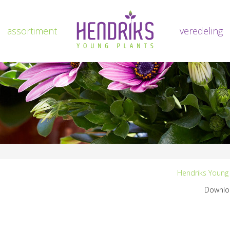
assortiment
voorpagina
veredeling
Hendriks Young 
Downloa