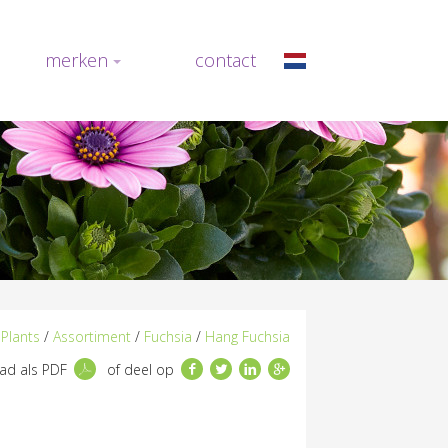
merken
contact
Plants
/
Assortiment
/
Fuchsia
/
Hang Fuchsia
Facebook
Twitter
LinkedIn
Google+
d als PDF
of deel op