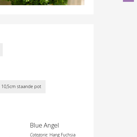
Puts
Folly
10,5cm staande pot
Blue Angel
Categorie:
Hang Fuchsia