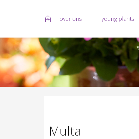
over ons
young plants
Overslaan en naar de inhoud gaan
Multa