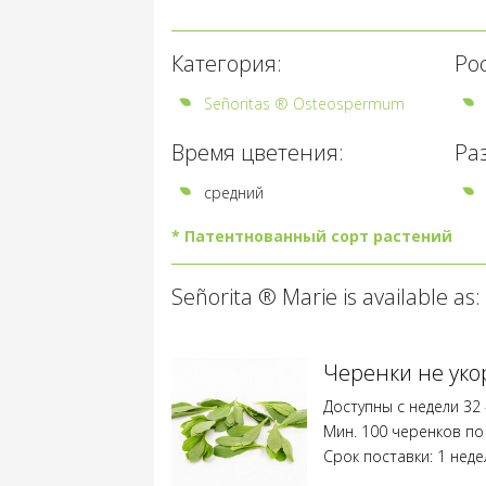
Категория:
Рос
Señoritas ® Osteospermum
Время цветения:
Ра
средний
* Патентнованный сорт растений
Все
Señorita ® Marie is available as:
виды
помеченные
*
защищены
Черенки не ук
правами
Доступны с недели 32 
селекционеров
Мин. 100 черенков по
растений
Срок поставки: 1 неде
и