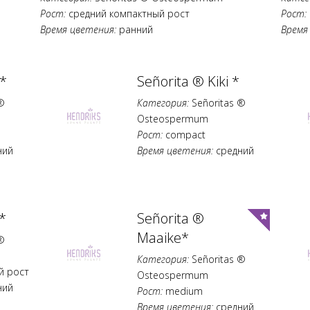
Рост:
средний компактный рост
Рост:
Время цветения:
ранний
Время
 *
Señorita ® Kiki *
®
Категория:
Señoritas ®
Osteospermum
Рост:
compact
ний
Время цветения:
средний
*
Señorita ®
Maaike*
®
Категория:
Señoritas ®
й рост
Osteospermum
ний
Рост:
medium
Время цветения:
средний