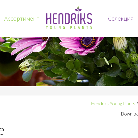
Ассортимент
Voorpagina
Селекция
Hendriks Young Plants
Downloa
e