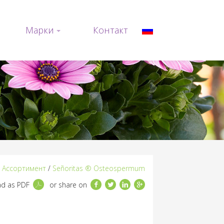
Марки
Контакт
/
Ассортимент
/
Señoritas ® Osteospermum
Facebook
Twitter
LinkedIn
Google+
d as PDF
or share on