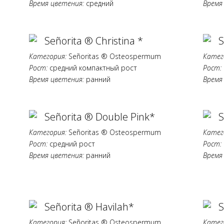
Время цветения:
средний
Время
Señorita ® Christina *
S
Категория:
Señoritas ® Osteospermum
Катег
Рост:
средний компактный рост
Рост:
Время цветения:
ранний
Время
Señorita ® Double Pink*
S
Категория:
Señoritas ® Osteospermum
Катег
Рост:
средний рост
Рост:
Время цветения:
ранний
Время
Señorita ® Havilah*
S
Категория:
Señoritas ® Osteospermum
Катег