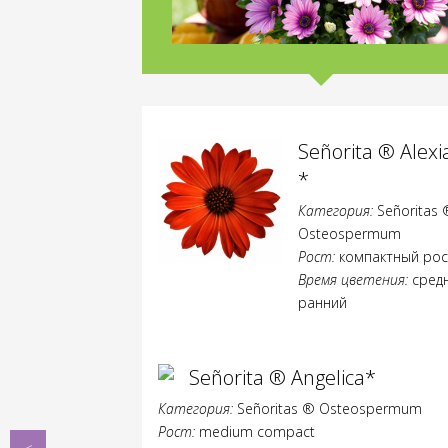
Señorita ® Alexi
*
Категория:
Señoritas 
Osteospermum
Рост:
компактный рос
Время цветения:
сред
ранний
Señorita ® Angelica*
Категория:
Señoritas ® Osteospermum
Рост:
medium compact