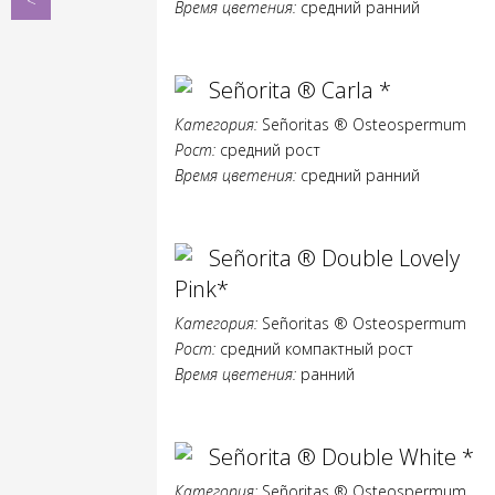
Время цветения:
средний ранний
Señorita
®
Maaike*
Señorita ® Carla *
Категория:
Señoritas ® Osteospermum
Рост:
средний рост
Время цветения:
средний ранний
Señorita ® Double Lovely
Pink*
Категория:
Señoritas ® Osteospermum
Рост:
средний компактный рост
Время цветения:
ранний
Señorita ® Double White *
Категория:
Señoritas ® Osteospermum