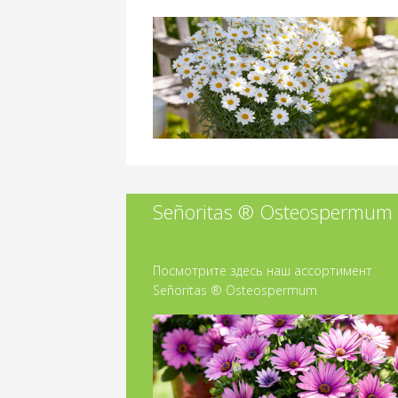
Señoritas ® Osteospermum
Посмотрите здесь наш ассортимент
Señoritas ® Osteospermum