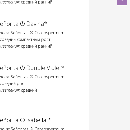
 цветения:
средний ранний
Señori
®
Mila
eñorita ® Davina*
*
ория:
Señoritas ® Osteospermum
средний компактный рост
 цветения:
средний ранний
eñorita ® Double Violet*
ория:
Señoritas ® Osteospermum
средний рост
 цветения:
средний
eñorita ® Isabella *
ория:
Señoritas ® Osteospermum