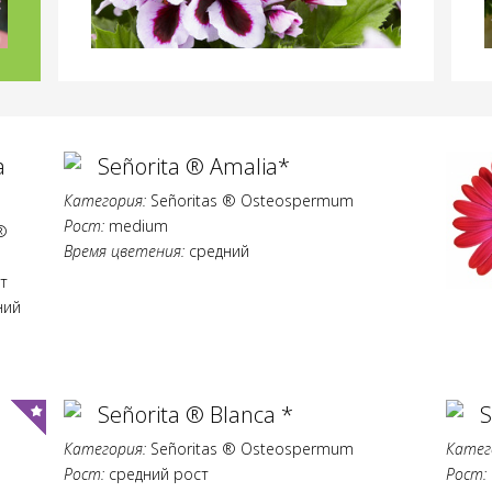
a
Señorita ® Amalia*
Категория:
Señoritas ® Osteospermum
Рост:
medium
®
Время цветения:
средний
т
ний
Señorita ® Blanca *
S
Категория:
Señoritas ® Osteospermum
Катег
Рост:
средний рост
Рост: