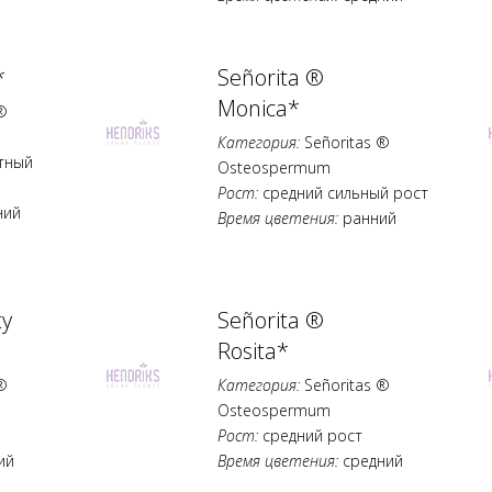
*
Señorita ®
Monica*
®
Категория:
Señoritas ®
тный
Osteospermum
Рост:
средний сильный рост
ний
Время цветения:
ранний
ty
Señorita ®
Rosita*
®
Категория:
Señoritas ®
Osteospermum
Рост:
средний рост
ий
Время цветения:
средний