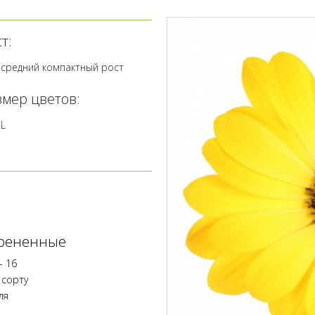
т:
средний компактный рост
змер цветов:
L
орененные
- 16
 сорту
ля