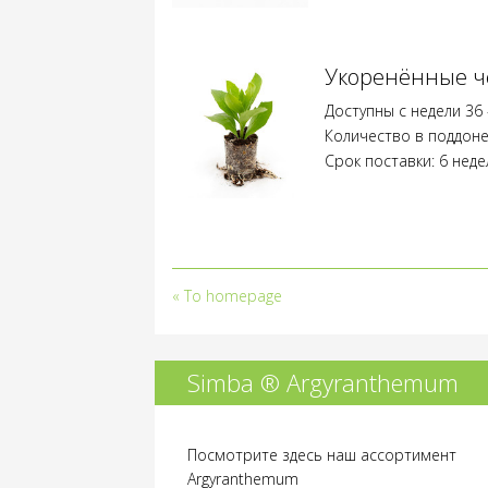
требуют
лицензии.
Размножение
Укоренённые ч
без
действительной
Доступны с недели 36 
лицензии
Количество в поддоне
илидоговора
Срок поставки: 6 неде
на
размножение
не
допускается.
«
To homepage
Simba ® Argyranthemum
Посмотрите здесь наш ассортимент
Argyranthemum