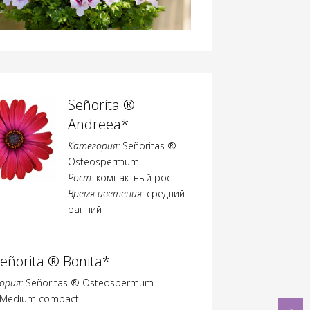
Señorita ®
Andreea*
Категория:
Señoritas ®
Osteospermum
Рост:
компактный рост
Время цветения:
средний
ранний
eñorita ® Bonita*
ория:
Señoritas ® Osteospermum
Medium compact