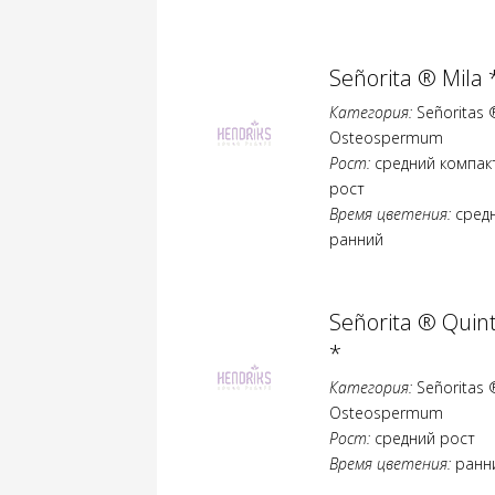
Señorita ® Mila 
Категория:
Señoritas 
Osteospermum
Рост:
средний компак
рост
Время цветения:
сред
ранний
Señorita ® Quin
*
Категория:
Señoritas 
Osteospermum
Рост:
средний рост
Время цветения:
ранн