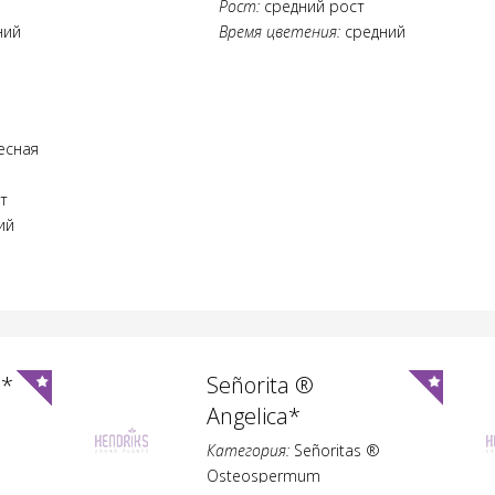
Рост:
средний рост
ний
Время цветения:
средний
есная
т
ий
Señorita ® Maaike*
Категория:
Señoritas ®
Osteospermum
Рост:
medium