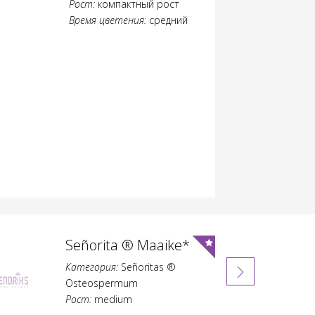
Рост:
компактный рост
Время цветения:
средний
Elegance Denise*
Категория:
Elegance Serie
Рост:
средний сильный рост
Время цветения:
средний