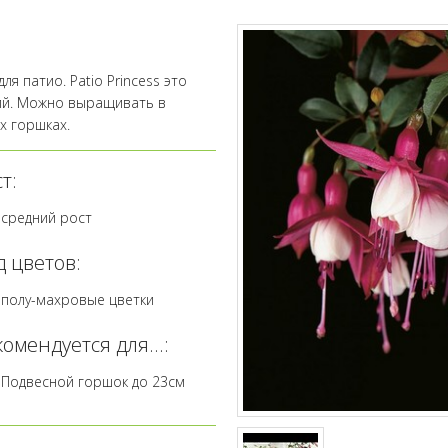
 патио. Patio Princess это
ий. Можно выращивать в
х горшках.
т:
средний рост
д цветов:
полу-махровые цветки
омендуется для...:
Подвесной горшок до 23см