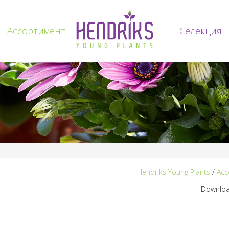
Ассортимент
Voorpagina
Селекция
Hendriks Young Plants
/
Асс
Downloa