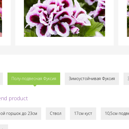
Полу-подвесная Фуксия
Зимоустойчивая Фуксия
 end product
ой горшок до 23см
Ствол
17см куст
10,5см подв