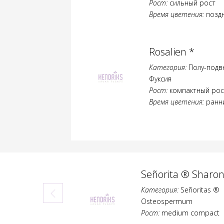
Рост:
сильный рост
Время цветения:
позд
Rosalien *
Категория:
Полу-подв
Фуксия
Рост:
компактный рос
Время цветения:
ранн
a ® Sharon*
Señorita ®
Angelica*
:
Señoritas ®
rmum
Категория:
Señoritas ®
um compact
Osteospermum