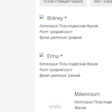
10,5см стоящий горшок
9см / sixp
Britney *
Категория:
Полу-подвесная Фуксия
Рост:
средний рост
Время цветения:
средний
Elma *
Категория:
Полу-подвесная Фуксия
Рост:
средний рост
Время цветения:
ранний
Millennium
Категория:
Полу-подв
Фуксия