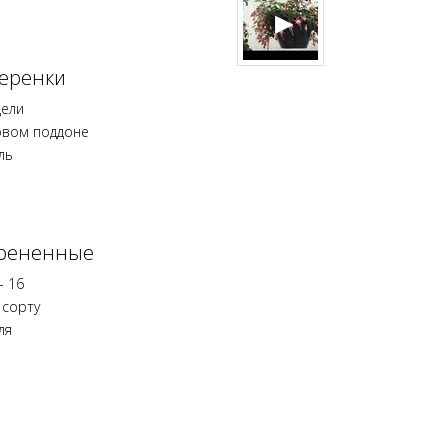
еренки
дели
овом поддоне
ль
орененные
- 16
 сорту
ля