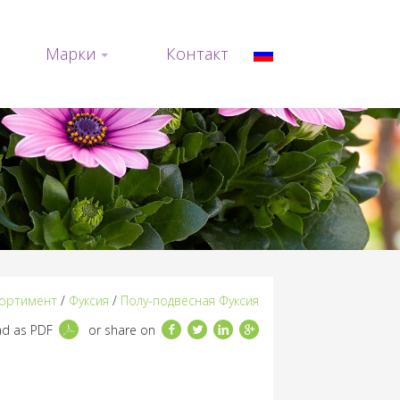
Марки
Контакт
ортимент
/
Фуксия
/
Полу-подвесная Фуксия
Facebook
Twitter
LinkedIn
Google+
d as PDF
or share on