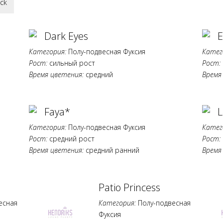
ack
Dark Eyes
E
Категория:
Полу-подвесная Фуксия
Катег
Рост:
сильный рост
Рост:
Время цветения:
средний
Время
Faya*
Категория:
Полу-подвесная Фуксия
Катег
Рост:
средний рост
Рост:
Время цветения:
средний ранний
Время
Patio Princess
есная
Категория:
Полу-подвесная
Фуксия