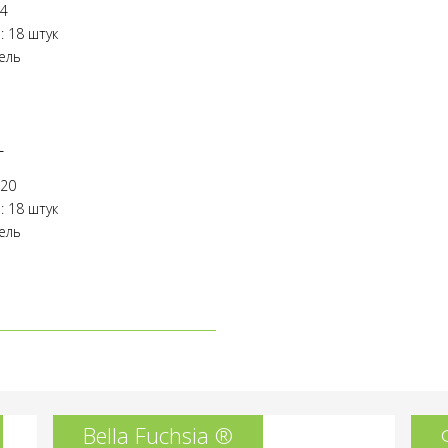
 4
: 18 штук
ель
т
 20
: 18 штук
ель
Bella Fuchsia ®