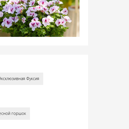
Menne
Эксклюзивная Фуксия
есной горшок