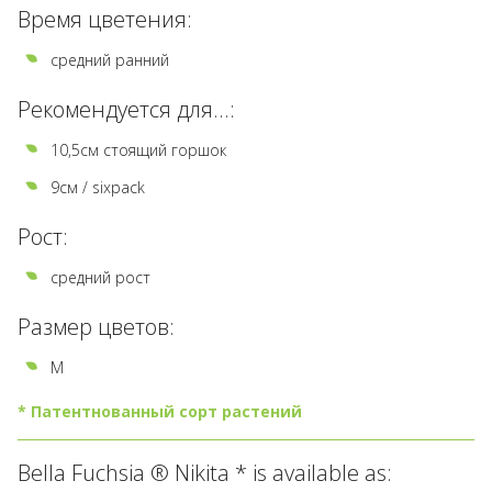
Время цветения:
средний ранний
Рекомендуется для...:
10,5см стоящий горшок
9см / sixpack
Рост:
средний рост
Размер цветов:
M
* Патентнованный сорт растений
Все
Bella Fuchsia ® Nikita * is available as:
виды