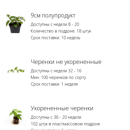
помеченные
*
защищены
9см полупродукт
правами
Доступны с недели 8 - 20
селекционеров
Количество в поддоне: 18 штук
растений
Срок поставки: 10 недель
и
требуют
лицензии.
Размножение
Черенки не укорененные
без
Доступны с недели 32 - 16
действительной
Мин. 100 черенков по сорту
лицензии
Срок поставки: 1 неделя
илидоговора
на
размножение
не
Укорененные черенки
допускается.
Доступны с 36 - 20 недели
102 штук в пластмассовом поддоне