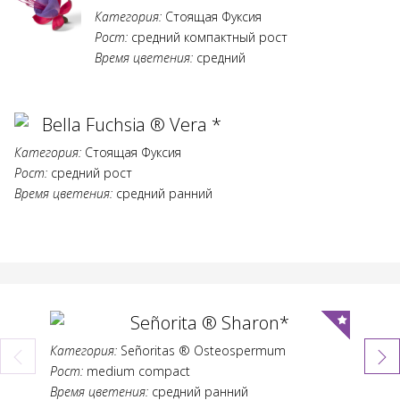
Категория:
Стоящая Фуксия
Рост:
средний компактный рост
Время цветения:
средний
Bella Fuchsia ® Vera *
Категория:
Стоящая Фуксия
Рост:
средний рост
Время цветения:
средний ранний
Señorita ® Sharon*
Категория:
Señoritas ® Osteospermum
Категор
Рост:
medium compact
Рост:
me
Время цветения:
средний ранний
Время ц