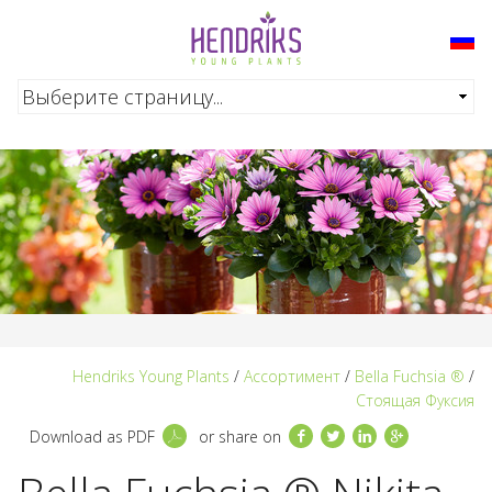
Перейти к основному содержанию
Hendriks Young Plants
/
Ассортимент
/
Bella Fuchsia ®
/
Стоящая Фуксия
Facebook
Twitter
LinkedIn
Google+
Download as PDF
or share on