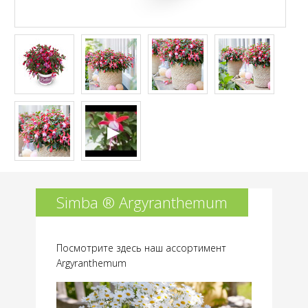
Simba ® Argyranthemum
Посмотрите здесь наш ассортимент
Argyranthemum