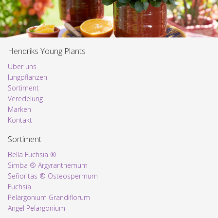
Hendriks Young Plants
Über uns
Jungpflanzen
Sortiment
Voorpagina
Veredelung
Marken
Kontakt
Sortiment
Bella Fuchsia ®
Simba ® Argyranthemum
Señoritas ® Osteospermum
Fuchsia
Pelargonium Grandiflorum
Angel Pelargonium